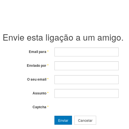
Envie esta ligação a um amigo.
Email para
*
Enviado por
*
O seu email
*
Assunto
*
Captcha
*
Enviar
Cancelar