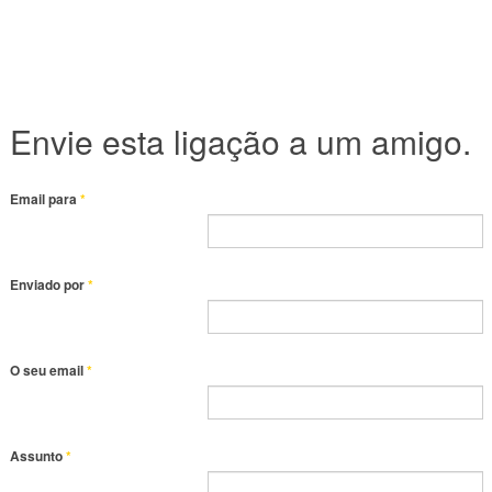
Envie esta ligação a um amigo.
Email para
*
Enviado por
*
O seu email
*
Assunto
*