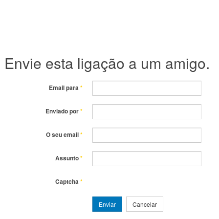
Envie esta ligação a um amigo.
Email para
*
Enviado por
*
O seu email
*
Assunto
*
Captcha
*
Enviar
Cancelar