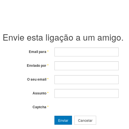
Envie esta ligação a um amigo.
Email para
*
Enviado por
*
O seu email
*
Assunto
*
Captcha
*
Enviar
Cancelar