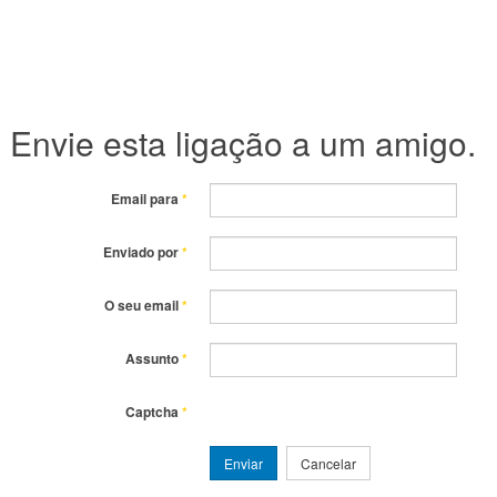
Envie esta ligação a um amigo.
Email para
*
Enviado por
*
O seu email
*
Assunto
*
Captcha
*
Enviar
Cancelar