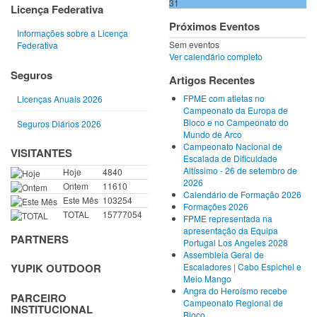
31
Licença Federativa
Próximos Eventos
Informações sobre a Licença
Sem eventos
Federativa
Ver calendário completo
Seguros
Artigos Recentes
FPME com atletas no
Licenças Anuais 2026
Campeonato da Europa de
Bloco e no Campeonato do
Seguros Diários 2026
Mundo de Arco
Campeonato Nacional de
VISITANTES
Escalada de Dificuldade
Altíssimo - 26 de setembro de
Hoje
4840
2026
Ontem
11610
Calendário de Formação 2026
Este Mês
103254
Formações 2026
TOTAL
15777054
FPME representada na
apresentação da Equipa
PARTNERS
Portugal Los Angeles 2028
Assembleia Geral de
Escaladores | Cabo Espichel e
YUPIK OUTDOOR
Meio Mango
Angra do Heroísmo recebe
PARCEIRO
Campeonato Regional de
INSTITUCIONAL
Bloco