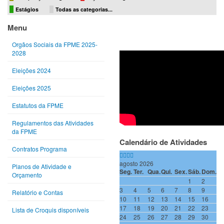
Estágios
Todas as categorias...
Ano
Mês
Próximo
Próximo
Menu
anterior
anterior
ano
mês
Orgãos Sociais da FPME 2025-
2028
Eleições 2024
Eleições 2025
Estatutos da FPME
Regulamentos das Atividades
da FPME
Calendário de Atividades
Contratos Programa
agosto 2026
Planos de Atividade e
Seg.
Ter.
Qua.
Qui.
Sex.
Sáb.
Dom.
Orçamento
1
2
3
4
5
6
7
8
9
Relatório e Contas
10
11
12
13
14
15
16
17
18
19
20
21
22
23
Lista de Croquis disponíveis
24
25
26
27
28
29
30