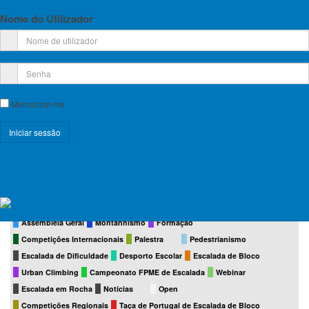
Nome do Utilizador
12
13
14
15
16
17
18
29
19
20
21
22
23
24
25
30
Memorizar-me
26
27
28
29
30
31
agosto
31
Registe-se!
Esqueceu-se do nome de utilizador?
Esqueceu-se da senha?
FPME - Federação
DEFAULT
Circuito FPME de Escalada de Bloco
Corrida em Montanha
Portuguesa de Escalada de Competição
Assembleia Geral
Montanhismo
Formação
Competições Internacionais
Palestra
Pedestrianismo
Escalada de Dificuldade
Desporto Escolar
Escalada de Bloco
Urban Climbing
Campeonato FPME de Escalada
Webinar
Escalada em Rocha
Notícias
Open
Competições Regionais
Taça de Portugal de Escalada de Bloco